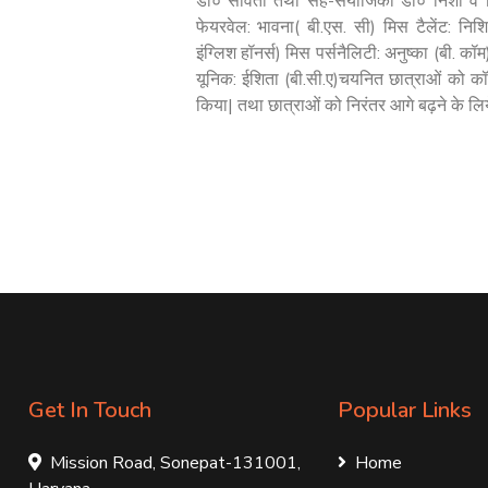
डॉ० सविता तथा सह-संयोजिका डॉ० निशा व मि
फेयरवेल: भावना( बी.एस. सी) मिस टैलेंट: निशि
इंग्लिश हॉनर्स) मिस पर्सनैलिटी: अनुष्का (बी. कॉ
यूनिक: ईशिता (बी.सी.ए)चयनित छात्राओं को कॉल
किया| तथा छात्राओं को निरंतर आगे बढ़ने के लिय
Get In Touch
Popular Links
Mission Road, Sonepat-131001,
Home