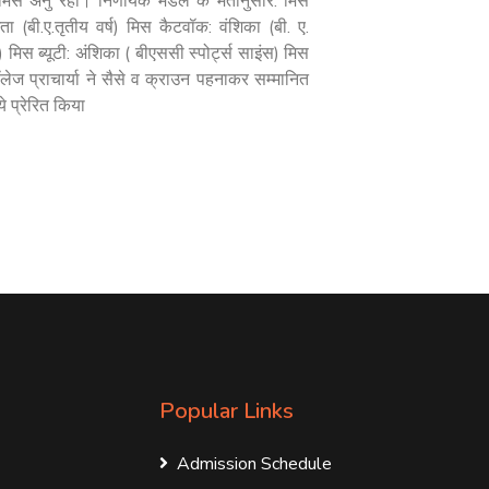
स अनु रहीं। निर्णायक मंडल के मतानुसार: मिस
ता (बी.ए.तृतीय वर्ष) मिस कैटवॉक: वंशिका (बी. ए.
म) मिस ब्यूटी: अंशिका ( बीएससी स्पोर्ट्स साइंस) मिस
ेज प्राचार्या ने सैसे व क्राउन पहनाकर सम्मानित
े प्रेरित किया
Popular Links
Admission Schedule