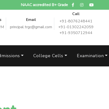
NAAC accredited B+ Grade
Call
s
Email
+91-8076248441
PM
principal.trgc@gmail.com
+91-01302242059
+91-9350712944
dmissions
College Cells
Examination