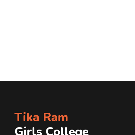
Tika Ram
Girls College