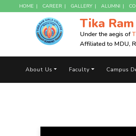
HOME
|
CAREER
|
GALLERY
|
ALUMNI
|
CO
Tika Ra
Under the aegis of
T
Affiliated to MDU, 
About Us
Faculty
Campus De