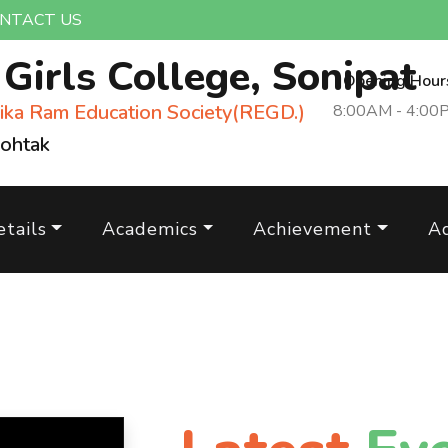
NTACT US
m
Girls College, Sonipat
Opening Hour
ika Ram Education Society(REGD.)
8:00AM - 4:00
Rohtak
tails
Academics
Achievement
A