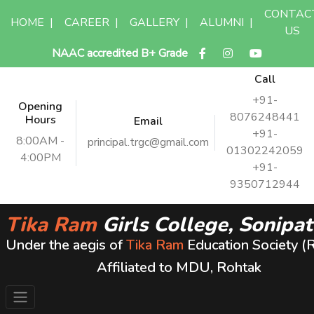
CONTAC
HOME
|
CAREER
|
GALLERY
|
ALUMNI
|
US
NAAC accredited B+ Grade
Call
+91-
Opening
8076248441
Hours
Email
+91-
8:00AM -
principal.trgc@gmail.com
01302242059
4:00PM
+91-
9350712944
Tika Ram
Girls College, Sonipat
Under the aegis of
Tika Ram
Education Society (
Affiliated to MDU, Rohtak